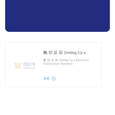
酶 切 反 应 (Setting Up a
Restriction Endonuclease
酶 切 反 应 (Setting Up a Restriction
Reaction)
Endonuclease Reaction)
查看